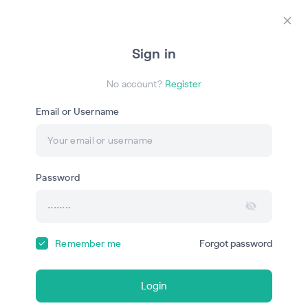
Login
Register
Закр
Sign in
ШС
No account?
Register
Email or Username
Онлайн-обучение
ШКОЛА САМОЦЕННОСТИ НАДЕЖДЫ
ЦВЕТКОВОЙ
Password
ПСИХОЛОГИЯ: ПРОСТО О СЛОЖНОМ
Remember me
Forgot password
Courses
Webinars
Login